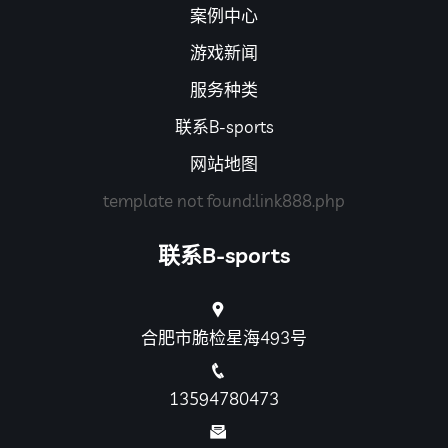
案例中心
游戏新闻
服务种类
联系B-sports
网站地图
template not found:link888.php
联系B-sports
合肥市脆检星海493号
13594780473