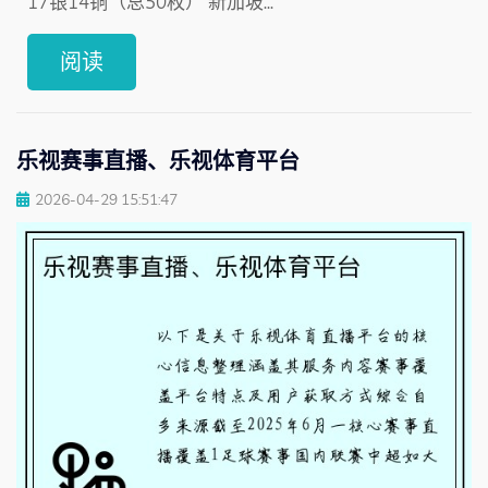
17银14铜（总50枚） 新加坡...
阅读
乐视赛事直播、乐视体育平台
2026-04-29 15:51:47