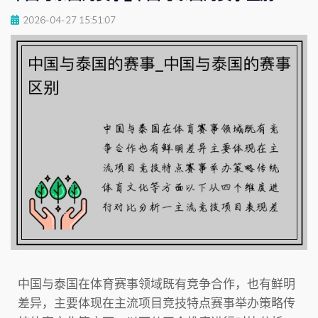
2026-04-27 15:51:07
中国与泰国在体育赛事领域既有竞争合作，也有鲜明
差异，主要体现在主流项目竞技特点赛事举办策略传