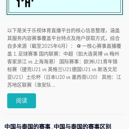
以下是关于乐视体育直播平台的核心信息整理，涵盖
其服务内容赛事覆盖平台特点及用户获取方式，综合
自多来源（截至2025年6月）： ⚽ 一核心赛事直播覆
盖 1. 足球赛事 国内联赛：中超（如大连英博 vs 梅州
客家浙江 vs 上海海港） 国际赛事：欧洲U21青年锦
标赛（捷克U21 vs 英格兰U21德国U21 vs 斯洛文尼
亚U21）土伦杯（日本U20 vs 墨西哥U20） 其他：江
苏地区联赛（淮安队 ...
阅读
中国与泰国的赛事_中国与泰国的赛事区别