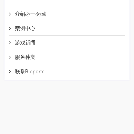
介绍必一·运动
案例中心
游戏新闻
服务种类
联系B-sports