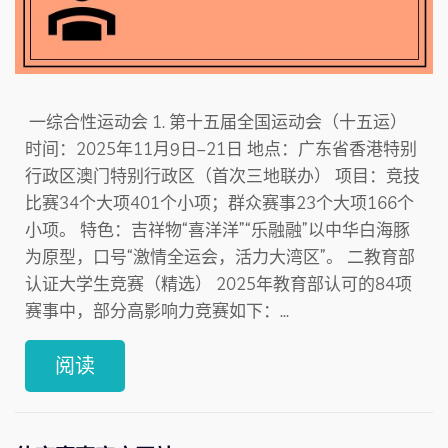
️ 一综合性运动会 1. 第十五届全国运动会（十五运）
时间：2025年11月9日–21日 地点：广东省香港特别
行政区澳门特别行政区（首次三地联办） 项目：竞技
比赛34个大项401个小项；群众赛事23个大项166个
小项。 特色：吉祥物“喜洋洋”“乐融融”以中华白海豚
为原型，口号“激情全运会，活力大湾区”。 二教育部
认证大学生竞赛（精选） 2025年教育部认可的84项
赛事中，部分高影响力竞赛如下：...
阅读