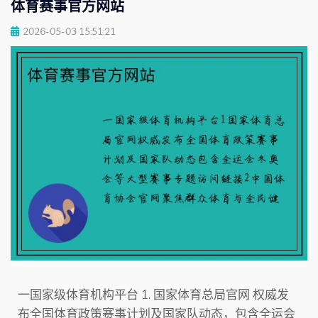
体育赛事官方网站
2026-05-03 15:51:21
一国家级体育机构平台 1. 国家体育总局官网 权威发
布全国体育政策赛事计划及国家队动态，包含全运会