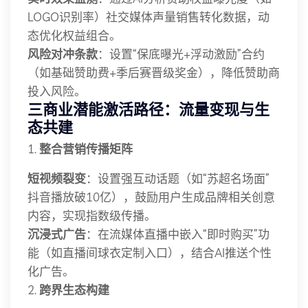
LOGO识别率）社交媒体声量销售转化数据，动
态优化权益组合。
风险对冲条款
：设置“保底曝光+浮动激励”合约
（如基础赞助费+季后赛晋级奖金），降低赞助商
投入风险。
三
商业潜能激活路径：流量变现与生
态共建
1.
整合营销传播矩阵
短视频裂变
：设置强互动话题（如“苏超名场面”
抖音播放破10亿），鼓励用户生成品牌相关创意
内容，实现指数级传播。
沉浸式广告
：在流媒体直播中嵌入“即时购买”功
能（如直播间球衣定制入口），结合AI推送个性
化广告。
2.
跨界生态构建