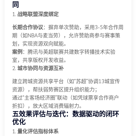
同
1.
战略联盟深度绑定
长期合作协议
：摒弃单次赞助，采用3-5年合作周
期（如NBA与麦当劳），允许赞助商参与赛事策
划，实现资源双向赋能。
案例
：腾讯与英超联赛共建数字转播技术实验
室，共享版权开发收益。
2.
城市协同与资源互补
建立跨城资源共享平台（如“苏超”协调13城宣传
资源），帮扶弱势赛区提升组织能力；
通过“主客场经济圈”联动（如凭球票享合作商户
折扣），放大区域消费辐射力。
五
效果评估与迭代：数据驱动的闭环
优化
1.
量化评估指标体系