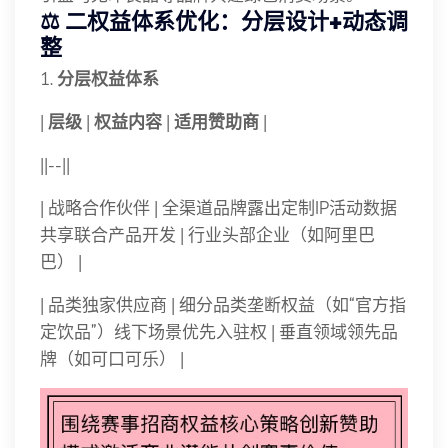
⚖️ 二
权益体系优化：分层设计+动态调
整
1.
分层权益体系
|
层级
|
权益内容
|
适用赞助商
|
||--||
| 战略合作伙伴 | 全渠道品牌露出定制IP活动数据
共享联合产品开发 | 行业头部企业（如阿里巴
巴） |
| 品类独家供应商 | 细分品类垄断权益（如“官方指
定饮品”）线下场景优先入驻权 | 垂直领域领先品
牌（如可口可乐） |