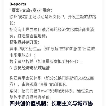
B-sports
“赛事+文旅+商业”融合
：
徐州“苏超”主场联动楚汉文化IP，开发主题旅游路
线；
招商海上世界项目融合邮轮经济文化体验商业消
费，打造复合型地标。
衍生品共创开发
：
赛事IP联名衍生品（如“苏超”吉祥物“豚宝”盲盒城
市限定球衣）；
数字藏品权益（如限量版虚拟奖杯NFT）。
3.
会员经济与私域运营
构建赛事会员体系（积分兑换门票折扣文旅优惠
券），串联观赛-消费-文旅闭环。
案例：招商商管“Love”系列服务体系，通过会员
复购率提升品牌客单价。
四
共创价值机制：长期主义与城市协