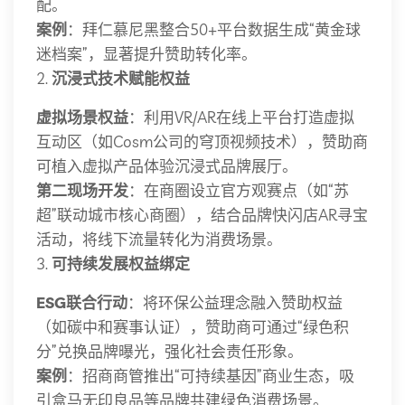
配。
案例
：拜仁慕尼黑整合50+平台数据生成“黄金球
迷档案”，显著提升赞助转化率。
2.
沉浸式技术赋能权益
虚拟场景权益
：利用VR/AR在线上平台打造虚拟
互动区（如Cosm公司的穹顶视频技术），赞助商
可植入虚拟产品体验沉浸式品牌展厅。
第二现场开发
：在商圈设立官方观赛点（如“苏
超”联动城市核心商圈），结合品牌快闪店AR寻宝
活动，将线下流量转化为消费场景。
3.
可持续发展权益绑定
ESG联合行动
：将环保公益理念融入赞助权益
（如碳中和赛事认证），赞助商可通过“绿色积
分”兑换品牌曝光，强化社会责任形象。
案例
：招商商管推出“可持续基因”商业生态，吸
引盒马无印良品等品牌共建绿色消费场景。