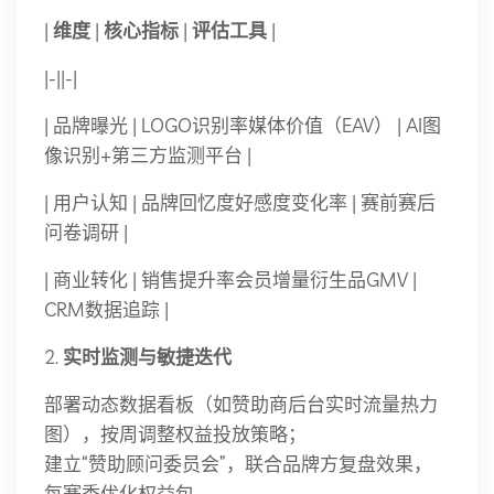
|
维度
|
核心指标
|
评估工具
|
|-||-|
| 品牌曝光 | LOGO识别率媒体价值（EAV） | AI图
像识别+第三方监测平台 |
| 用户认知 | 品牌回忆度好感度变化率 | 赛前赛后
问卷调研 |
| 商业转化 | 销售提升率会员增量衍生品GMV |
CRM数据追踪 |
2.
实时监测与敏捷迭代
部署动态数据看板（如赞助商后台实时流量热力
图），按周调整权益投放策略；
建立“赞助顾问委员会”，联合品牌方复盘效果，
每赛季优化权益包。